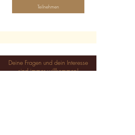
Teilnehmen
Deine Fragen und dein Interesse
sind immer willkommen!
Vorname
*
Nachname
*
E-Mail-Adresse
*