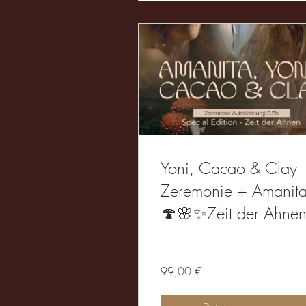
Yoni, Cacao & Clay
Zeremonie + Amanit
🍄🌸✨Zeit der Ahne
99,00 €