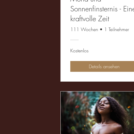
Sonnenfinsternis - Ein
kraftvolle Zeit
111 Wochen
•
1 Teilnehmer
Kostenlos
Details ansehen