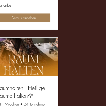
ostenlos
Details ansehen
aumhalten - Heilige
äume halten🌹
11 Wochen
•
24 Teilnehmer