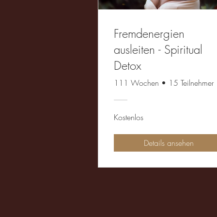
Fremdenergien
ausleiten - Spiritual
Detox
111 Wochen
•
15 Teilnehmer
Kostenlos
Details ansehen