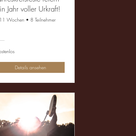
in Jahr voller Urkraft!
11 Wochen
•
8 Teilnehmer
ostenlos
Details ansehen