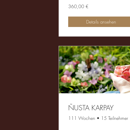
360,00 €
Details ansehen
ÑUSTA KARPAY
111 Wochen
•
15 Teilnehmer