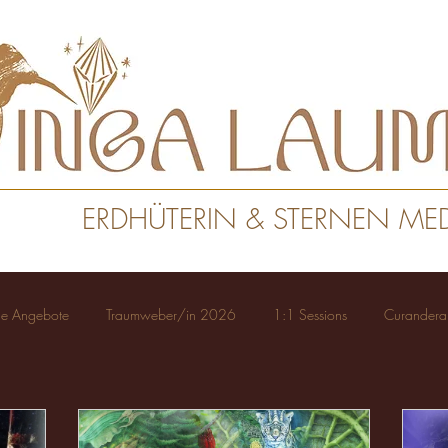
ERDHÜTERIN & STERNEN MED
lle Angebote
Traumweber/in 2026
1:1 Sessions
Curandera I