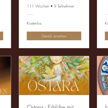
111 Wochen
•
9 Teilnehmer
Kostenlos
K
Details ansehen
Ostara - Erblühe mit
J