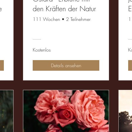
e
den Kräften der Natur
E
111 Wochen
•
2 Teilnehmer
1
Kostenlos
K
Details ansehen