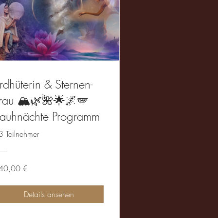
rdhüterin & Sternen-
rau 🏔️🌿🌺🌟🌌🪽
auhnächte Programm
3 Teilnehmer
40,00 €
Details ansehen