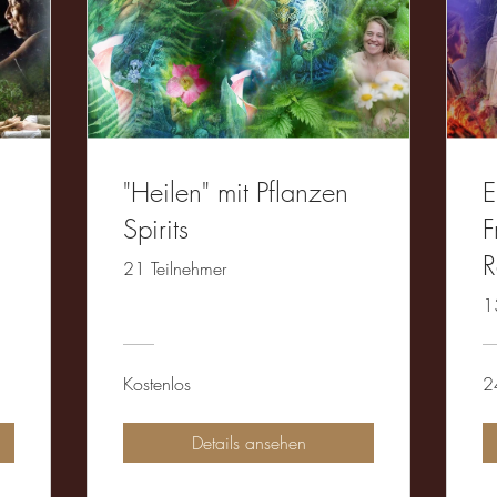
"Heilen" mit Pflanzen
E
Spirits
F
R
21 Teilnehmer
1
Kostenlos
2
Details ansehen