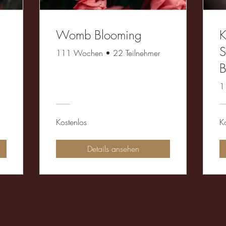
Womb Blooming
K
111 Wochen
•
22 Teilnehmer
B
´
1
Kostenlos
K
Details ansehen