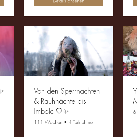
Details ansehen
 ✨
Von den Sperrnächten
Y
& Rauhnächte bis
Imbolc 🤍✨
6
111 Wochen
•
4 Teilnehmer