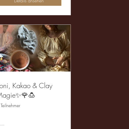
Details ansehen
oni, Kakao & Clay
Magie✨🌹🍮
 Teilnehmer