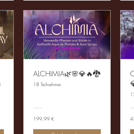
ALCHIMIA🌿🌸💎🔥🐉
a
18 Teilnehmer
n
1
199,99 €
4