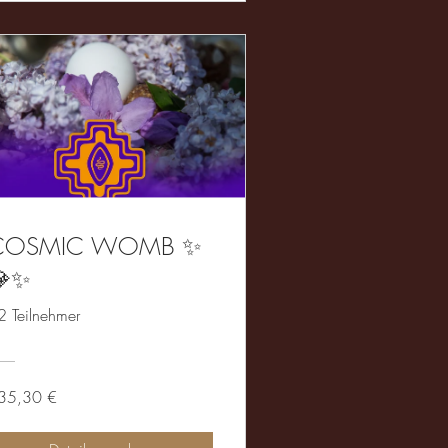
COSMIC WOMB ✨
💎✨
2 Teilnehmer
35,30 €