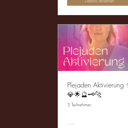
Details ansehen
Plejaden Aktivierung
💎🌟🔮🗝️🐆
3 Teilnehmer