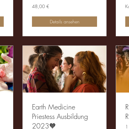
48,00 €
K
Details ansehen
Earth Medicine
R
Priestess Ausbildung
R
2023🧡
1